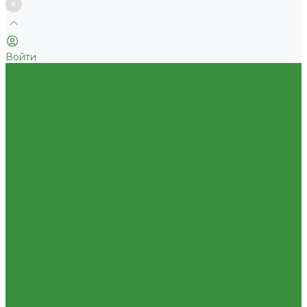
Войти
Компания
О компании
Проекты
Политика конфиденциальности
Услуги
Резка и обработка металла
Плазменная резка листового проката
Кислородная резка листового проката толщиной от 1 до
140 мм
Производство оборудования, деталей и конструкций
Изготовление сварных сеток и каркасов для армирования
Изготовление нестандартного оборудования
Изготовление закладных деталей