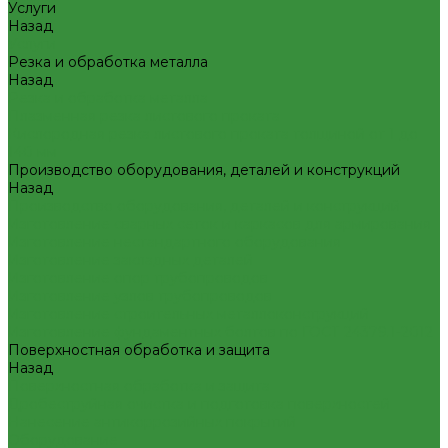
Услуги
Назад
Услуги
Резка и обработка металла
Назад
Резка и обработка металла
Плазменная резка листового проката
Кислородная резка листового проката толщиной от 1 до
140 мм
Производство оборудования, деталей и конструкций
Назад
Производство оборудования, деталей и конструкций
Изготовление сварных сеток и каркасов для армирования
Изготовление нестандартного оборудования
Изготовление закладных деталей
Изготовление опор трубопроводов
Изготовление узлов трубопроводов
Изготовление строительных металлоконструкций
Изготовление фундаментных болтов по ГОСТ 24379.1-2012
Поверхностная обработка и защита
Назад
Поверхностная обработка и защита
Дробеструйная очистка и подготовка поверхностей
Нанесение антикоррозийных покрытий
Оборудование