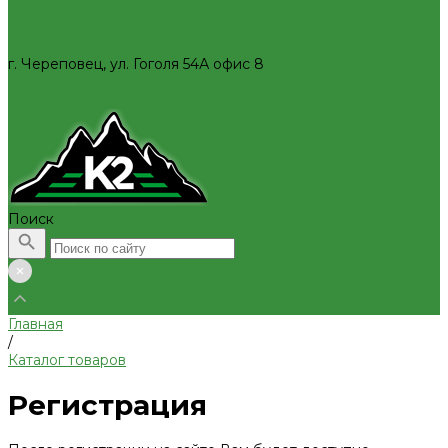
Партнеры
Отзывы
Контакты
г. Череповец, ул. Гоголя 54А офис 8
+79210507078
info@k2-35.com
Поиск
Главная
/
Каталог товаров
Регистрация