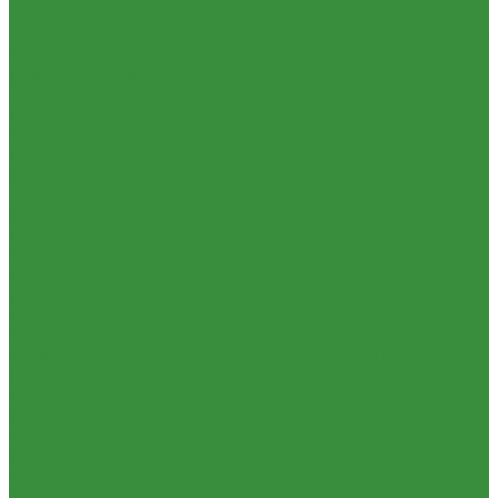
Поверхностная обработка и защита
Дробеструйная очистка и подготовка поверхностей
Нанесение антикоррозийных покрытий
Оборудование
Партнеры
Отзывы
Контакты
...
Компания
О компании
Проекты
Политика конфиденциальности
Услуги
Резка и обработка металла
Плазменная резка листового проката
Кислородная резка листового проката толщиной от 1 до
140 мм
Производство оборудования, деталей и конструкций
Изготовление сварных сеток и каркасов для армирования
Изготовление нестандартного оборудования
Изготовление закладных деталей
Изготовление опор трубопроводов
Изготовление узлов трубопроводов